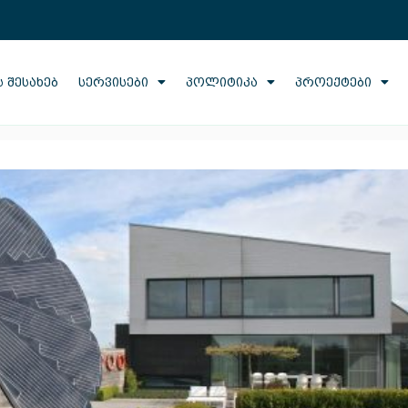
 ᲨᲔᲡᲐᲮᲔᲑ
ᲡᲔᲠᲕᲘᲡᲔᲑᲘ
ᲞᲝᲚᲘᲢᲘᲙᲐ
ᲞᲠᲝᲔᲥᲢᲔᲑᲘ