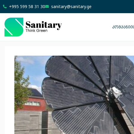
+995 599 58 31 30
sanitary@sanitary.ge
ᲙᲝᲛᲞᲐᲜᲘᲘᲡ