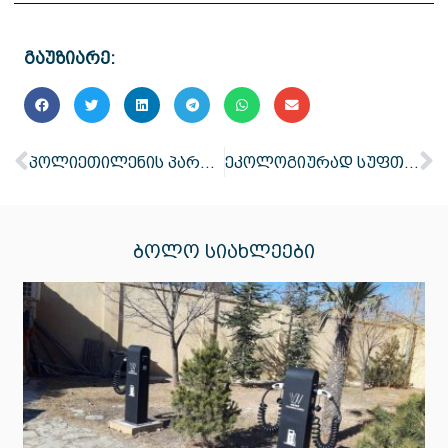
გაუზიარე:
პოლიეთილენის პარკების გადაყრა
ეკოლოგიურად სუფთა საჩუქარი
ᲑᲝᲚᲝ ᲡᲘᲐᲮᲚᲔᲔᲑᲘ